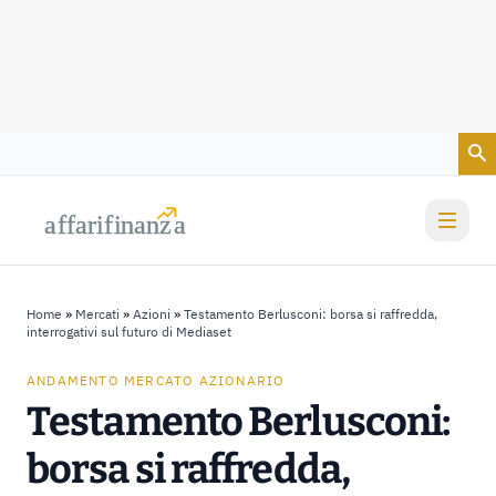
Vai al contenuto
a
a
f
f
farif
farif
i
i
nanz
nanz
a
a
Home
»
Mercati
»
Azioni
»
Testamento Berlusconi: borsa si raffredda,
interrogativi sul futuro di Mediaset
ANDAMENTO MERCATO AZIONARIO
Testamento Berlusconi:
borsa si raffredda,