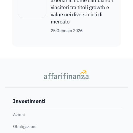
azionaria: come cambiano i
vincitori tra titoli growth e
value nei diversi cicli di
mercato
25 Gennaio 2026
a
a
f
f
farif
farif
i
i
nanz
nanz
a
a
Investimenti
Azioni
Obbligazioni