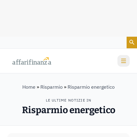
Vai al contenuto
a
a
f
f
farif
farif
i
i
nanz
nanz
a
a
Home
»
Risparmio
»
Risparmio energetico
LE ULTIME NOTIZIE IN
Risparmio energetico