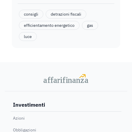
consigli
detrazioni fiscali
efficientamento energetico
gas
luce
a
a
f
f
farif
farif
i
i
nanz
nanz
a
a
Investimenti
Azioni
Obbligazioni