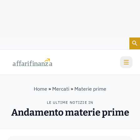
Vai al contenuto
a
a
f
f
farif
farif
i
i
nanz
nanz
a
a
Home
»
Mercati
»
Materie prime
LE ULTIME NOTIZIE IN
Andamento materie prime