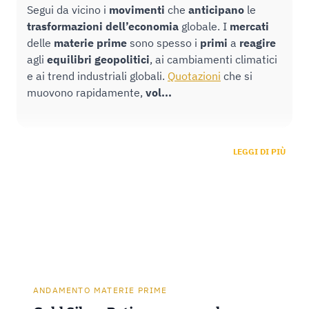
Segui da vicino i
movimenti
che
anticipano
le
trasformazioni
dell’economia
globale. I
mercati
delle
materie
prime
sono spesso i
primi
a
reagire
agli
equilibri
geopolitici
, ai cambiamenti climatici
e ai trend industriali globali.
Quotazioni
che si
muovono rapidamente,
vol...
LEGGI DI PIÙ
ANDAMENTO MATERIE PRIME