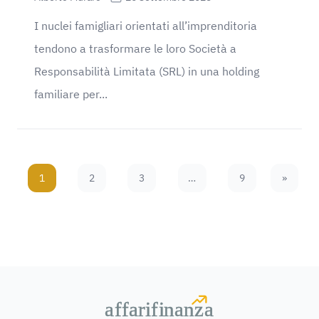
I nuclei famigliari orientati all’imprenditoria
tendono a trasformare le loro Società a
Responsabilità Limitata (SRL) in una holding
familiare per...
1
2
3
…
9
»
Next Pa
a
a
f
f
farif
farif
i
i
nanz
nanz
a
a