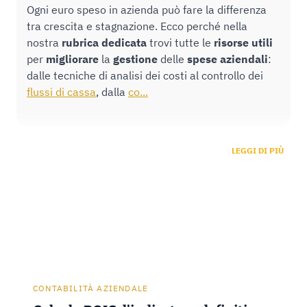
Ogni euro speso in azienda può fare la differenza
tra crescita e stagnazione. Ecco perché nella
nostra
rubrica
dedicata
trovi tutte le
risorse
utili
per
migliorare
la
gestione
delle
spese
aziendali
:
dalle tecniche di analisi dei costi al controllo dei
flussi di cassa
, dalla
co...
LEGGI DI PIÙ
CONTABILITÀ AZIENDALE