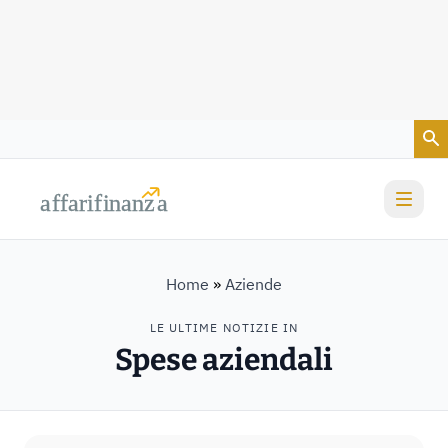
Vai al contenuto
a
a
f
f
farif
farif
i
i
nanz
nanz
a
a
Home
»
Aziende
LE ULTIME NOTIZIE IN
Spese aziendali