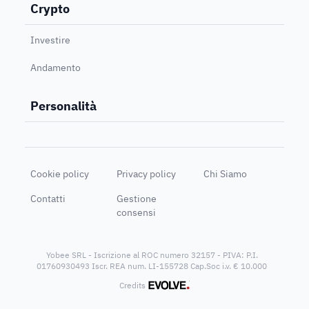
Crypto
Investire
Andamento
Personalità
Cookie policy
Privacy policy
Chi Siamo
Contatti
Gestione
consensi
Yobee SRL - Iscrizione al ROC numero 32157 - PIVA: P.I.
01760930493 Iscr. REA num. LI-155728 Cap.Soc i.v. € 10.000
®
Credits