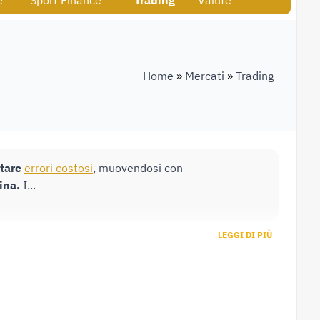
e
Sport Finance
Trading
Valute
Home
»
Mercati
»
Trading
tare
errori costosi
, muovendosi con
ina.
I...
LEGGI DI PIÙ