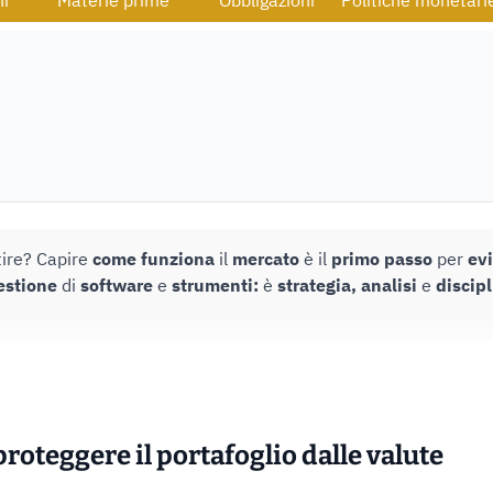
ni
Materie prime
Obbligazioni
Politiche monetari
ire? Capire
come funziona
il
mercato
è il
primo passo
per
evi
estione
di
software
e
strumenti:
è
strategia, analisi
e
discipl
oteggere il portafoglio dalle valute