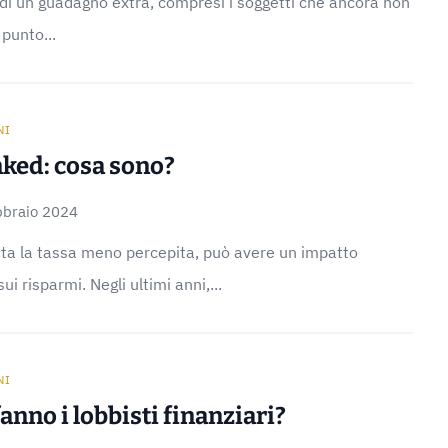
 di un guadagno extra, compresi i soggetti che ancora non
punto...
NI
nked: cosa sono?
bbraio 2024
nita la tassa meno percepita, può avere un impatto
sui risparmi. Negli ultimi anni,...
NI
anno i lobbisti finanziari?