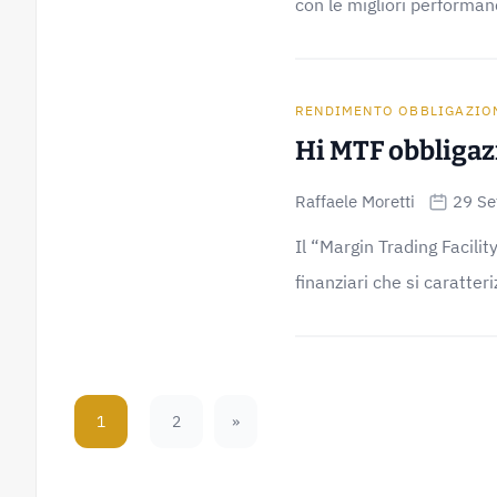
con le migliori performan
RENDIMENTO OBBLIGAZIO
Hi MTF obbligaz
Raffaele Moretti
29 Se
Il “Margin Trading Facili
finanziari che si caratteriz
1
2
»
Next Page