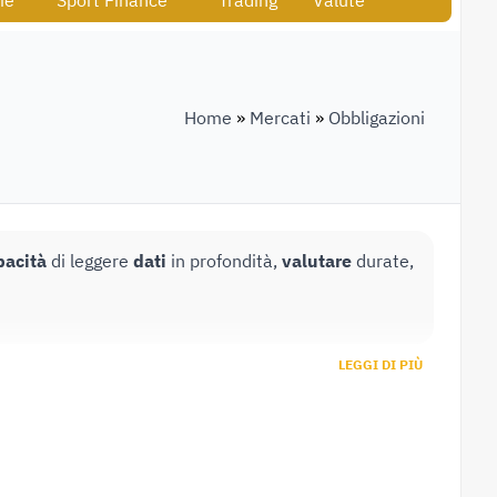
ie
Sport Finance
Trading
Valute
Home
»
Mercati
»
Obbligazioni
pacità
di leggere
dati
in profondità,
valutare
durate,
LEGGI DI PIÙ