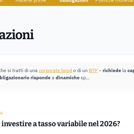
ni
Materie prime
Obbligazioni
Politiche monetar
azioni
he si tratti di una
corporate bond
o di un
BTP
–
richiede
la
ca
bligazionario
risponde
a
dinamiche
sp...
NI
investire a tasso variabile nel 2026?