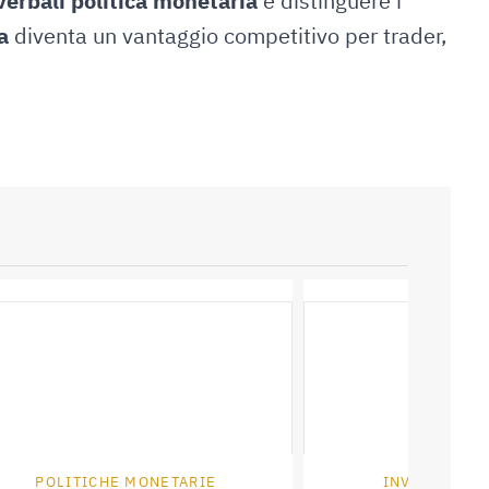
erbali politica monetaria
e distinguere i
a
diventa un vantaggio competitivo per trader,
POLITICHE MONETARIE
INVESTIRE I