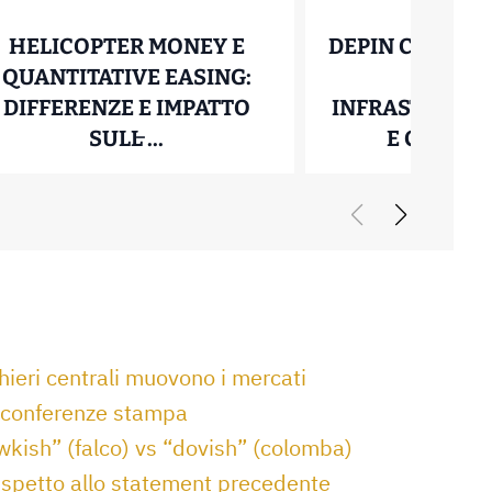
HELICOPTER MONEY E
DEPIN CRYPTO:
QUANTITATIVE EASING:
LE RET
S LAYER 2: COME FUNZIONA LA SCALABILITÀ 
DIFFERENZE E IMPATTO
INFRASTRUTTU
HELICOPTER MONEY E QUANTIT
SULL̵ ...
E COME IN
21 Luglio 2026
15 Luglio
hieri centrali muovono i mercati
le conferenze stampa
wkish” (falco) vs “dovish” (colomba)
ispetto allo statement precedente