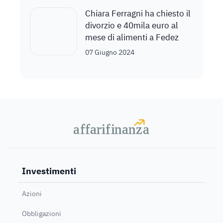
Chiara Ferragni ha chiesto il
divorzio e 40mila euro al
mese di alimenti a Fedez
07 Giugno 2024
a
a
f
f
farif
farif
i
i
nanz
nanz
a
a
Investimenti
Azioni
Obbligazioni