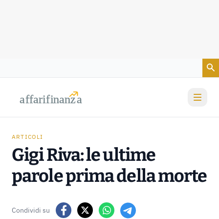
Vai al contenuto
a
a
f
f
farif
farif
i
i
nanz
nanz
a
a
ARTICOLI
Gigi Riva: le ultime
parole prima della morte
Condividi su