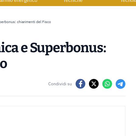
armio energetico
Tecniche
Tecnol
erbonus: chiarimenti del Fisco
ica e Superbonus:
co
Condividi su