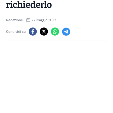
richiederlo
Redazione
22 Maggio 2023
Condividi su