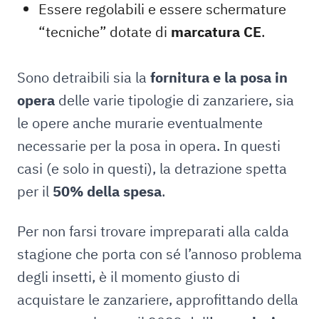
Essere regolabili e essere schermature
“tecniche” dotate di
marcatura CE
.
Sono detraibili sia la
fornitura e la posa in
opera
delle varie tipologie di zanzariere, sia
le opere anche murarie eventualmente
necessarie per la posa in opera. In questi
casi (e solo in questi), la detrazione spetta
per il
50% della spesa
.
Per non farsi trovare impreparati alla calda
stagione che porta con sé l’annoso problema
degli insetti, è il momento giusto di
acquistare le zanzariere, approfittando della