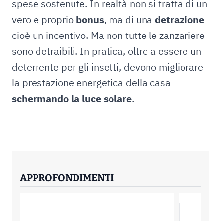
spese sostenute. In realtà non si tratta di un
vero e proprio
bonus
, ma di una
detrazione
cioè un incentivo. Ma non tutte le zanzariere
sono detraibili. In pratica, oltre a essere un
deterrente per gli insetti, devono migliorare
la prestazione energetica della casa
schermando la luce solare
.
APPROFONDIMENTI