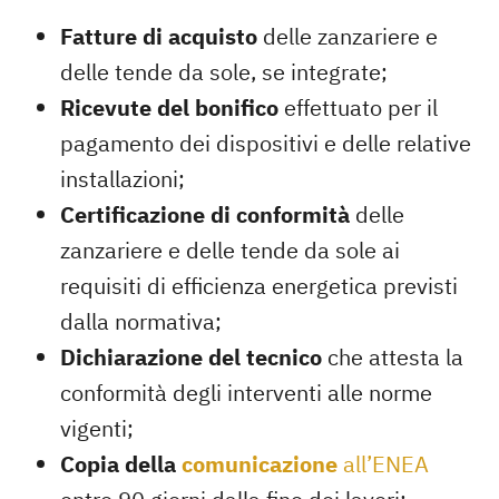
Fatture di acquisto
delle zanzariere e
delle tende da sole, se integrate;
Ricevute del bonifico
effettuato per il
pagamento dei dispositivi e delle relative
installazioni;
Certificazione di conformità
delle
zanzariere e delle tende da sole ai
requisiti di efficienza energetica previsti
dalla normativa;
Dichiarazione del tecnico
che attesta la
conformità degli interventi alle norme
vigenti;
Copia della
comunicazione
all’ENEA