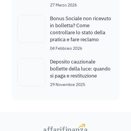
27 Marzo 2026
Bonus Sociale non ricevuto
in bolletta? Come
controllare lo stato della
pratica e fare reclamo
04 Febbraio 2026
Deposito cauzionale
bollette della luce: quando
si paga e restituzione
29 Novembre 2025
a
a
f
f
farif
farif
i
i
nanz
nanz
a
a