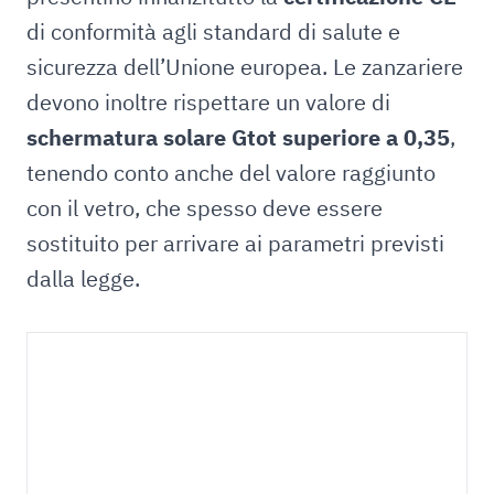
di conformità agli standard di salute e
sicurezza dell’Unione europea. Le zanzariere
devono inoltre rispettare un valore di
schermatura solare Gtot superiore a 0,35
,
tenendo conto anche del valore raggiunto
con il vetro, che spesso deve essere
sostituito per arrivare ai parametri previsti
dalla legge.