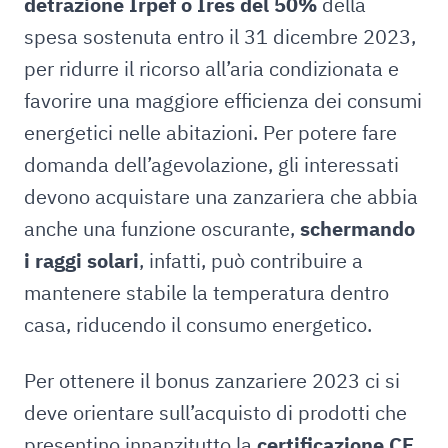
detrazione Irpef o Ires del 50%
della
spesa sostenuta entro il 31 dicembre 2023,
per ridurre il ricorso all’aria condizionata e
favorire una maggiore efficienza dei consumi
energetici nelle abitazioni. Per potere fare
domanda dell’agevolazione, gli interessati
devono acquistare una zanzariera che abbia
anche una funzione oscurante,
schermando
i raggi solari
, infatti, può contribuire a
mantenere stabile la temperatura dentro
casa, riducendo il consumo energetico.
Per ottenere il bonus zanzariere 2023 ci si
deve orientare sull’acquisto di prodotti che
presentino innanzitutto la
certificazione CE