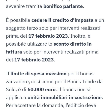
avvenire tramite
bonifico parlante
.
È possibile
cedere il credito d’imposta
a un
soggetto terzo solo per interventi realizzati
prima del
17 febbraio 2023
. Inoltre, è
possibile utilizzare lo
sconto diretto in
fattura
solo per interventi realizzati prima
del
17 febbraio 2023
.
Il
limite di spesa massimo
per il bonus
zanzariere, così come per il Bonus Tende da
Sole, è di
60.000 euro
. Il bonus non si
applica a
unità immobiliari in costruzione
.
Per accettare la domanda, l’edificio deve