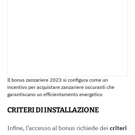
Il bonus zanzariere 2023 si configura come un
incentivo per acquistare zanzariere oscuranti che
garantiscano un efficientamento energetico
CRITERI DI INSTALLAZIONE
Infine, l’accesso al bonus richiede dei
criteri