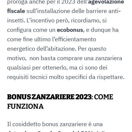
proroga anche per il 2023 dell’
agevolazione
fiscale
sull’installazione delle barriere anti-
insetti. L’incentivo però, ricordiamo, si
configura come un
ecobonus
, e dunque ha
come fine ultimo l’efficientamento
energetico dell’abitazione. Per questo
motivo, non basta comprare una zanzariera
qualsiasi per ottenerlo, ma ci sono dei
requisiti tecnici molto specifici da rispettare.
BONUS ZANZARIERE 2023
: COME
FUNZIONA
Il cosiddetto bonus zanzariere è una