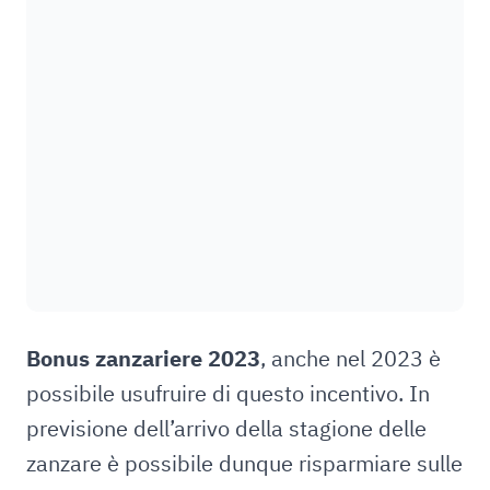
Bonus zanzariere 2023
, anche nel 2023 è
possibile usufruire di questo incentivo. In
previsione dell’arrivo della stagione delle
zanzare è possibile dunque risparmiare sulle