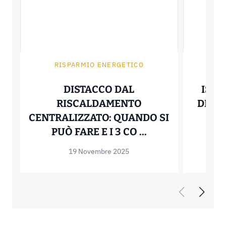
RISPARMIO ENERGETICO
R
DISTACCO DAL
ISOL
RISCALDAMENTO
DELLE
CENTRALIZZATO: QUANDO SI
PR
DISTACCO DAL 
PUÒ FARE E I 3 CO ...
19 Novembre 2025