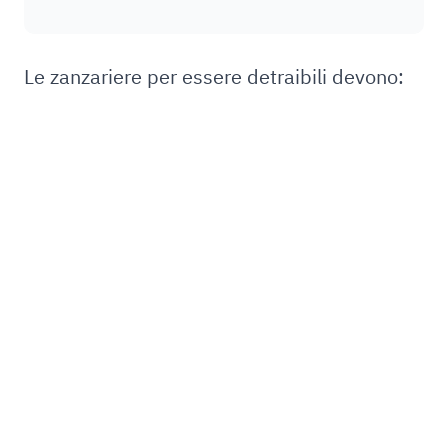
Le zanzariere per essere detraibili devono: