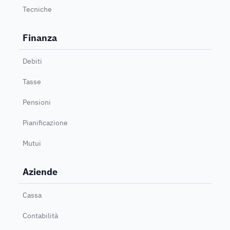
Tecniche
Finanza
Debiti
Tasse
Pensioni
Pianificazione
Mutui
Aziende
Cassa
Contabilità