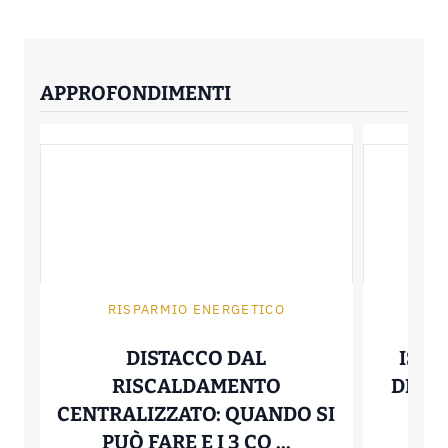
APPROFONDIMENTI
RISPARMIO ENERGETICO
R
DISTACCO DAL
ISOL
RISCALDAMENTO
DELLE
CENTRALIZZATO: QUANDO SI
PR
DISTACCO DAL 
PUÒ FARE E I 3 CO ...