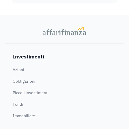
a
a
f
f
farif
farif
i
i
nanz
nanz
a
a
Investimenti
Azioni
Obbligazioni
Piccoli investimenti
Fondi
Immobiliare