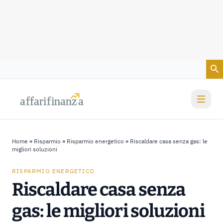
Vai al contenuto
a
a
f
f
farif
farif
i
i
nanz
nanz
a
a
Home
»
Risparmio
»
Risparmio energetico
»
Riscaldare casa senza gas: le
migliori soluzioni
RISPARMIO ENERGETICO
Riscaldare casa senza
gas: le migliori soluzioni