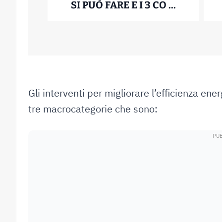
DISTACCO
SI PUÒ FARE E I 3 CO ...
19 Novembre 2025
Gli interventi per migliorare l’efficienza ene
tre macrocategorie che sono: