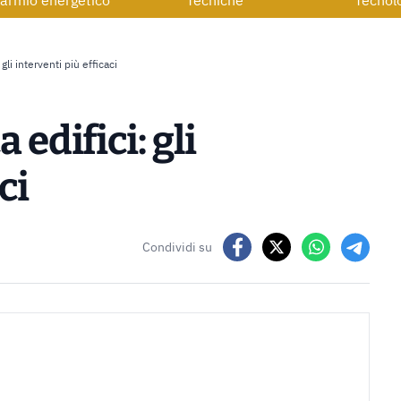
armio energetico
Tecniche
Tecnol
gli interventi più efficaci
 edifici: gli
ci
Condividi su