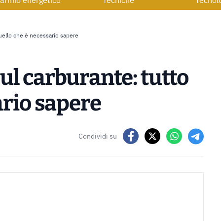
armio energetico
Tecniche
Tecnol
uello che è necessario sapere
l carburante: tutto
ario sapere
Condividi su