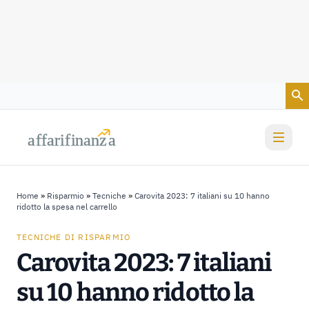
Vai al contenuto
a
a
f
f
farif
farif
i
i
nanz
nanz
a
a
Home
»
Risparmio
»
Tecniche
»
Carovita 2023: 7 italiani su 10 hanno
ridotto la spesa nel carrello
TECNICHE DI RISPARMIO
Carovita 2023: 7 italiani
su 10 hanno ridotto la