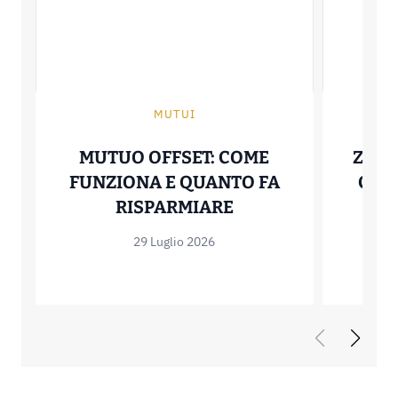
MUTUI
MUTUO OFFSET: COME
ZERO
FUNZIONA E QUANTO FA
COME
MUTUO OFFSET: C
RISPARMIARE
29 Luglio 2026