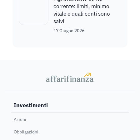
corrente: limiti, minimo
vitale e quali conti sono
salvi
17 Giugno 2026
a
a
f
f
farif
farif
i
i
nanz
nanz
a
a
Investimenti
Azioni
Obbligazioni