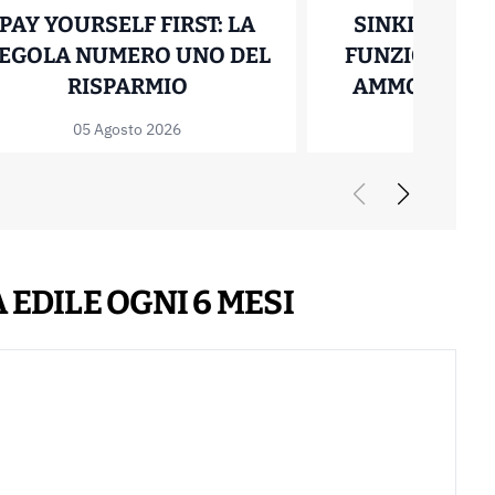
PAY YOURSELF FIRST: LA
SINKING FUN
EGOLA NUMERO UNO DEL
FUNZIONANO I
NE KEY MAN: COS’È, COSTI E DEDUCIBILITÀ
PAY YOURSELF FIRST: LA R
RISPARMIO
AMMORTAMEN
RISPA
05 Agosto 2026
20 Luglio
 EDILE OGNI 6 MESI