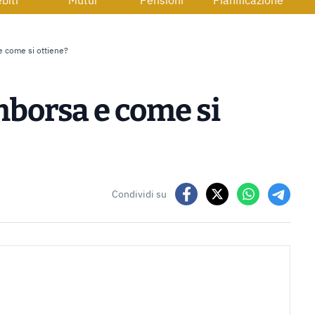
biti
Mutui
Pensioni
Pianificazione
e come si ottiene?
mborsa e come si
Condividi su