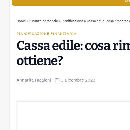
De
Home
»
Finanza personale
»
Pianificazione
»
Cassa edile: cosa rimborsa 
PIANIFICAZIONE FINANZIARIA
Cassa edile: cosa ri
ottiene?
Annarita Faggioni
3 Dicembre 2023