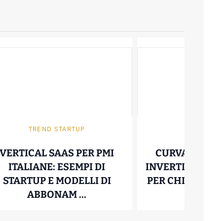
TREND STARTUP
OBBLIGAZ
VERTICAL SAAS PER PMI
CURVA DEI R
ITALIANE: ESEMPI DI
INVERTITA: COS
STARTUP E MODELLI DI
PER CHI INVESTE
ZIO IPOTECARIO: PERCHÉ PUÒ DIVENTARE UN
VERTICAL SAAS PER PMI IT
ABBONAM ...
31 Dicembr
15 Gennaio 2026