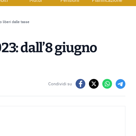
biti
Mutui
Pensioni
Pianificazione
 liberi dalle tasse
3: dall’8 giugno
Condividi su