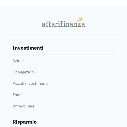
a
a
f
f
farif
farif
i
i
nanz
nanz
a
a
Investimenti
Azioni
Obbligazioni
Piccoli investimenti
Fondi
Immobiliare
Risparmio