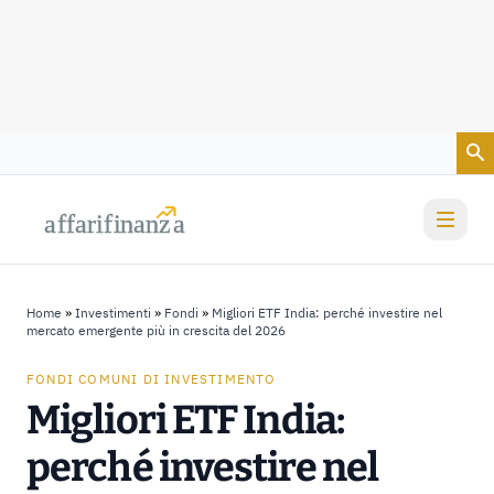
Vai al contenuto
a
a
f
f
farif
farif
i
i
nanz
nanz
a
a
Home
»
Investimenti
»
Fondi
»
Migliori ETF India: perché investire nel
mercato emergente più in crescita del 2026
FONDI COMUNI DI INVESTIMENTO
Migliori ETF India:
perché investire nel