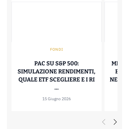
FONDI
PAC SU S&P 500:
MIGLI
SIMULAZIONE RENDIMENTI,
E LO
QUALE ETF SCEGLIERE E I RI
NELLA 
PAC SU S&P 500: SIMULA
...
15 Giugno 2026