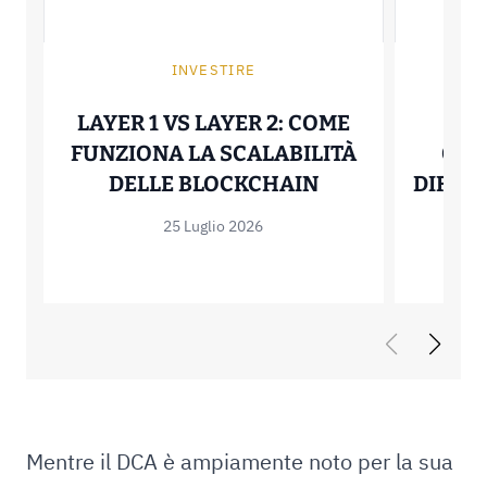
INVESTIRE
P
LAYER 1 VS LAYER 2: COME
HEL
FUNZIONA LA SCALABILITÀ
QUA
LAYER 1 VS LA
DELLE BLOCKCHAIN
DIFFER
25 Luglio 2026
Mentre il DCA è ampiamente noto per la sua