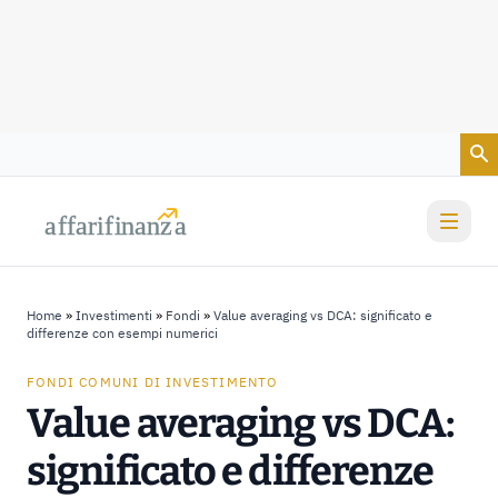
Vai al contenuto
a
a
f
f
farif
farif
i
i
nanz
nanz
a
a
Home
»
Investimenti
»
Fondi
»
Value averaging vs DCA: significato e
differenze con esempi numerici
FONDI COMUNI DI INVESTIMENTO
Value averaging vs DCA:
significato e differenze