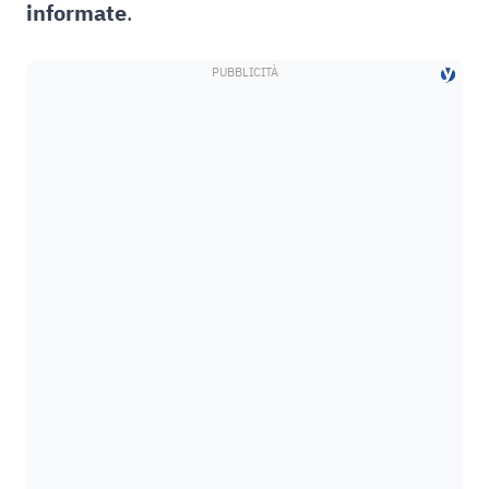
informate
.