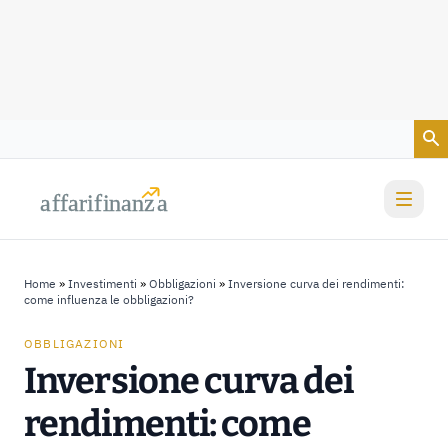
Vai al contenuto
a
a
f
f
farif
farif
i
i
nanz
nanz
a
a
Home
»
Investimenti
»
Obbligazioni
»
Inversione curva dei rendimenti:
come influenza le obbligazioni?
OBBLIGAZIONI
Inversione curva dei
rendimenti: come