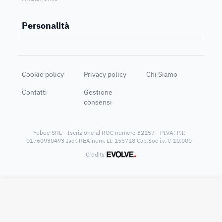
Personalità
Cookie policy
Privacy policy
Chi Siamo
Contatti
Gestione
consensi
Yobee SRL - Iscrizione al ROC numero 32157 - PIVA: P.I.
01760930493 Iscr. REA num. LI-155728 Cap.Soc i.v. € 10.000
®
Credits