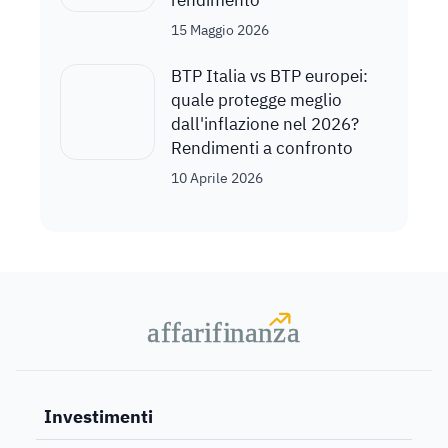
15 Maggio 2026
BTP Italia vs BTP europei:
quale protegge meglio
dall'inflazione nel 2026?
Rendimenti a confronto
10 Aprile 2026
a
a
f
f
farif
farif
i
i
nanz
nanz
a
a
Investimenti