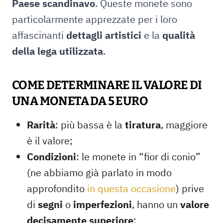
Paese scandinavo
. Queste monete sono
particolarmente apprezzate per i loro
affascinanti
dettagli artistici
e la
qualità
della lega utilizzata
.
COME DETERMINARE IL VALORE DI
UNA MONETA DA 5 EURO
Rarità
: più bassa è la
tiratura
, maggiore
è il valore;
Condizioni
: le monete in “fior di conio”
(ne abbiamo già parlato in modo
approfondito
in questa occasione
) prive
di
segni
o
imperfezioni
, hanno un
valore
decisamente superiore
;