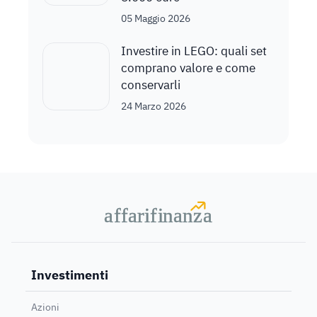
05 Maggio 2026
Investire in LEGO: quali set
comprano valore e come
conservarli
24 Marzo 2026
a
a
f
f
farif
farif
i
i
nanz
nanz
a
a
Investimenti
Azioni