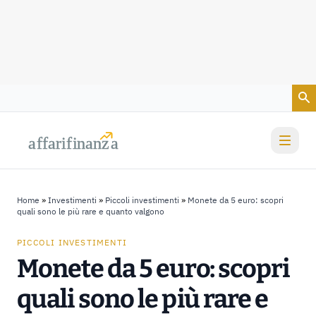
Vai al contenuto
a
a
f
f
farif
farif
i
i
nanz
nanz
a
a
Home
»
Investimenti
»
Piccoli investimenti
»
Monete da 5 euro: scopri
quali sono le più rare e quanto valgono
PICCOLI INVESTIMENTI
Monete da 5 euro: scopri
quali sono le più rare e