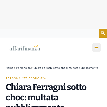
Vai al contenuto
a
a
f
f
farif
farif
i
i
nanz
nanz
a
a
Home
»
Personalità
»
Chiara Ferragni sotto choc: multata pubblicamente
PERSONALITÀ ECONOMIA
Chiara Ferragni sotto
choc: multata