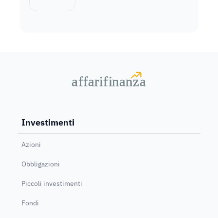
a
a
f
f
farif
farif
i
i
nanz
nanz
a
a
Investimenti
Azioni
Obbligazioni
Piccoli investimenti
Fondi