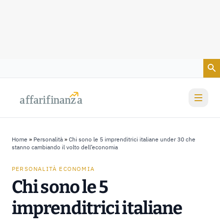
Vai al contenuto
a
a
f
f
farif
farif
i
i
nanz
nanz
a
a
Home
»
Personalità
»
Chi sono le 5 imprenditrici italiane under 30 che
stanno cambiando il volto dell’economia
PERSONALITÀ ECONOMIA
Chi sono le 5
imprenditrici italiane