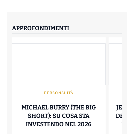
APPROFONDIMENTI
PERSONALITÀ
MICHAEL BURRY (THE BIG
JENSE
SHORT): SU COSA STA
DEL F
MICHAEL BURR
INVESTENDO NEL 2026
DAL 