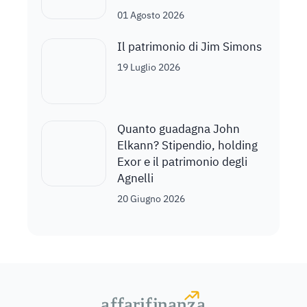
01 Agosto 2026
Il patrimonio di Jim Simons
19 Luglio 2026
Quanto guadagna John
Elkann? Stipendio, holding
Exor e il patrimonio degli
Agnelli
20 Giugno 2026
a
a
f
f
farif
farif
i
i
nanz
nanz
a
a