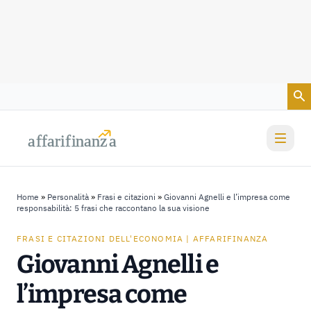
Vai al contenuto
a
a
f
f
farif
farif
i
i
nanz
nanz
a
a
Home
»
Personalità
»
Frasi e citazioni
»
Giovanni Agnelli e l’impresa come
responsabilità: 5 frasi che raccontano la sua visione
FRASI E CITAZIONI DELL'ECONOMIA | AFFARIFINANZA
Giovanni Agnelli e
l’impresa come