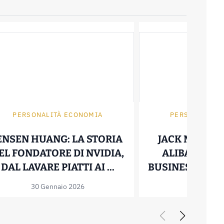
PERSONALITÀ ECONOMIA
PERSONALITÀ
ENSEN HUANG: LA STORIA
JACK MA E LA
EL FONDATORE DI NVIDIA,
ALIBABA: 7 L
BURRY (THE BIG SHORT): SU COSA STA INVES
JENSEN HUANG: LA STO
DAL LAVARE PIATTI AI ...
BUSINESS UTIL
J
...
30 Gennaio 2026
18 Gennaio