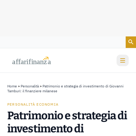
Vai al contenuto
a
a
f
f
farif
farif
i
i
nanz
nanz
a
a
Home
»
Personalità
»
Patrimonio e strategia di investimento di Giovanni
Tamburi: il finanziere milanese
PERSONALITÀ ECONOMIA
Patrimonio e strategia di
investimento di