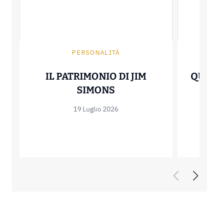
PERSONALITÀ
IL PATRIMONIO DI JIM
QUAN
IL PATRIMONIO DI JI
SIMONS
EL
H
19 Luglio 2026