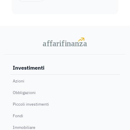
a
a
f
f
farif
farif
i
i
nanz
nanz
a
a
Investimenti
Azioni
Obbligazioni
Piccoli investimenti
Fondi
Immobiliare