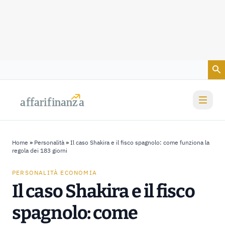
Vai al contenuto
a
a
f
f
farif
farif
i
i
nanz
nanz
a
a
Home
»
Personalità
»
Il caso Shakira e il fisco spagnolo: come funziona la
regola dei 183 giorni
PERSONALITÀ ECONOMIA
Il caso Shakira e il fisco
spagnolo: come