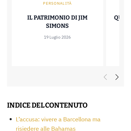
PERSONALITÀ
IL PATRIMONIO DI JIM
QUAN
IL PATRIMONIO DI JI
SIMONS
EL
H
19 Luglio 2026
INDICE DEL CONTENUTO
L’accusa: vivere a Barcellona ma
risiedere alle Bahamas