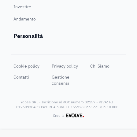
Investire
Andamento
Personalità
Cookie policy
Privacy policy
Chi Siamo
Contatti
Gestione
consensi
Yobee SRL - Iscrizione al ROC numero 32157 - PIVA: P.I.
01760930493 Iscr. REA num. LI-155728 Cap.Soc i.v. € 10.000
®
Credits