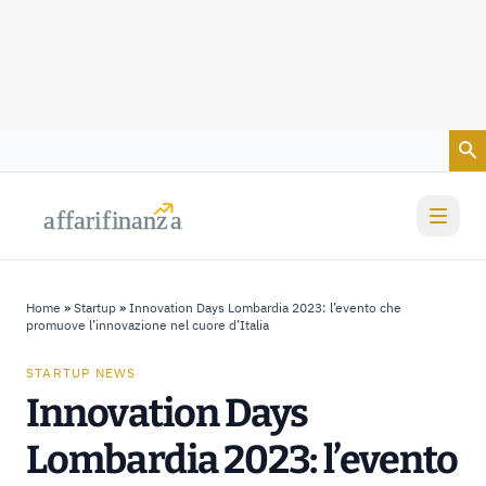
Vai al contenuto
a
a
f
f
farif
farif
i
i
nanz
nanz
a
a
Home
»
Startup
»
Innovation Days Lombardia 2023: l’evento che
promuove l’innovazione nel cuore d’Italia
STARTUP NEWS
Innovation Days
Lombardia 2023: l’evento