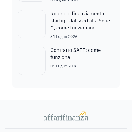
03 Agosto 2026
Round di finanziamento
startup: dal seed alla Serie
C, come funzionano
31 Luglio 2026
Contratto SAFE: come
funziona
05 Luglio 2026
a
a
f
f
farif
farif
i
i
nanz
nanz
a
a