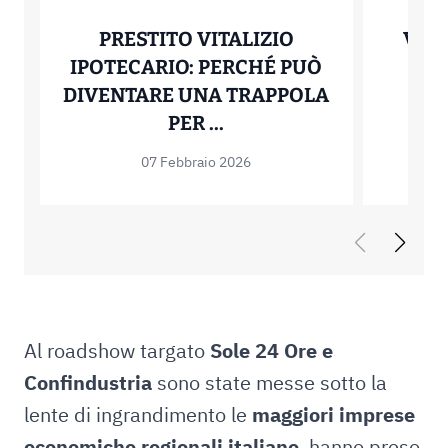
PRESTITO VITALIZIO
VERT
IPOTECARIO: PERCHÉ PUÒ
IT
DIVENTARE UNA TRAPPOLA
STA
PRESTITO VITALIZIO 
PER ...
07 Febbraio 2026
Al roadshow targato
Sole 24 Ore e
Confindustria
sono state messe sotto la
lente di ingrandimento le
maggiori imprese
economiche regionali italiane
, hanno preso