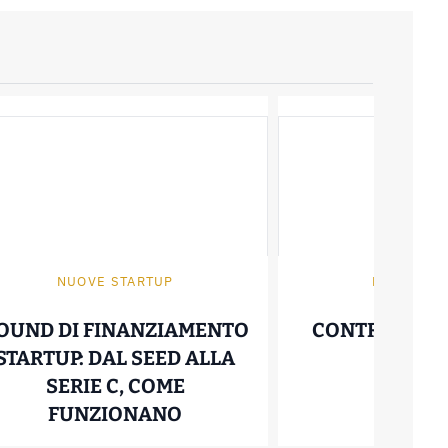
NUOVE STARTUP
NUOVE ST
OUND DI FINANZIAMENTO
CONTRATTO S
STARTUP: DAL SEED ALLA
FUNZI
SERIE C, COME
05 Luglio
IO E VENTURE BUILDER: COSA SONO E DIFFE
ROUND DI FINANZIAMENTO 
FUNZIONANO