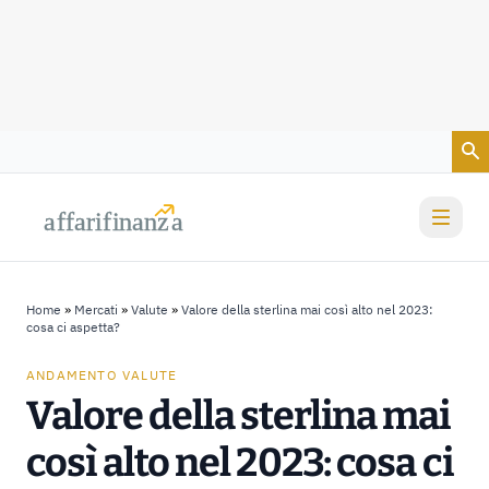
Vai al contenuto
a
a
f
f
farif
farif
i
i
nanz
nanz
a
a
Home
»
Mercati
»
Valute
»
Valore della sterlina mai così alto nel 2023:
cosa ci aspetta?
ANDAMENTO VALUTE
Valore della sterlina mai
così alto nel 2023: cosa ci