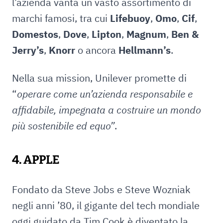
l’azienda vanta un vasto assortimento di
marchi famosi, tra cui
Lifebuoy
,
Omo
,
Cif
,
Domestos
,
Dove
,
Lipton
,
Magnum
,
Ben &
Jerry’s
,
Knorr
o ancora
Hellmann’s
.
Nella sua mission, Unilever promette di
“
operare come un’azienda responsabile e
affidabile, impegnata a costruire un mondo
più sostenibile ed equo”
.
4. APPLE
Fondato da Steve Jobs e Steve Wozniak
negli anni ’80, il gigante del tech mondiale
oggi guidato da Tim Cook è diventato la