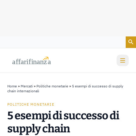
Vai al contenuto
a
a
f
f
farif
farif
i
i
nanz
nanz
a
a
Home
»
Mercati
»
Politiche monetarie
»
5 esempi di successo di supply
chain​ internazionali
POLITICHE MONETARIE
5 esempi di successo di
supply chain​