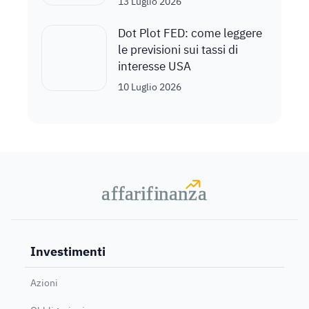
13 Luglio 2026
Dot Plot FED: come leggere
le previsioni sui tassi di
interesse USA
10 Luglio 2026
a
a
f
f
farif
farif
i
i
nanz
nanz
a
a
Investimenti
Azioni