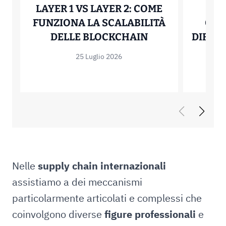
LAYER 1 VS LAYER 2: COME
HEL
FUNZIONA LA SCALABILITÀ
QUA
LAYER 1 VS LA
DELLE BLOCKCHAIN
DIFFER
25 Luglio 2026
Nelle
supply chain internazionali
assistiamo a dei meccanismi
particolarmente articolati e complessi che
coinvolgono diverse
figure professionali
e