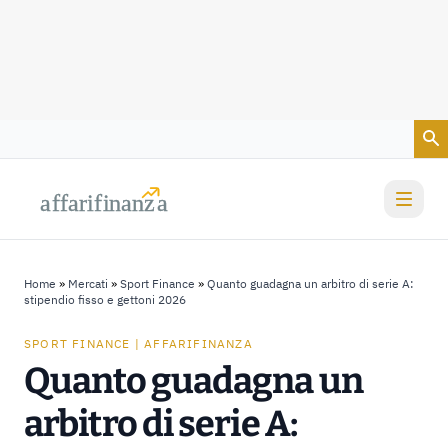
Vai al contenuto
a
a
f
f
farif
farif
i
i
nanz
nanz
a
a
Home
»
Mercati
»
Sport Finance
»
Quanto guadagna un arbitro di serie A:
stipendio fisso e gettoni 2026
SPORT FINANCE | AFFARIFINANZA
Quanto guadagna un
arbitro di serie A: