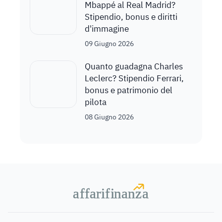
Mbappé al Real Madrid?
Stipendio, bonus e diritti
d'immagine
09 Giugno 2026
Quanto guadagna Charles
Leclerc? Stipendio Ferrari,
bonus e patrimonio del
pilota
08 Giugno 2026
a
a
f
f
farif
farif
i
i
nanz
nanz
a
a