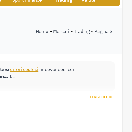
e
Sport Finance
Trading
Valute
Home
»
Mercati
»
Trading
»
Pagina 3
tare
errori costosi
, muovendosi con
ina.
I...
LEGGI DI PIÙ