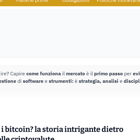
ni
Materie prime
Obbligazioni
Politiche monetari
ire? Capire
come funziona
il
mercato
è il
primo passo
per
evi
estione
di
software
e
strumenti:
è
strategia, analisi
e
discipl
i bitcoin? la storia intrigante dietro
elle criptovalute