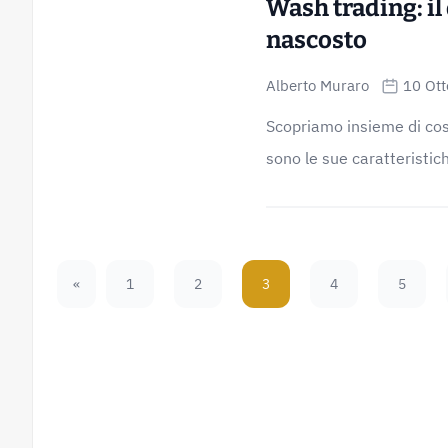
Wash trading: il
nascosto
Alberto Muraro
10 Ot
Scopriamo insieme di cosa
sono le sue caratteristiche
«
1
2
3
4
5
Previous Page