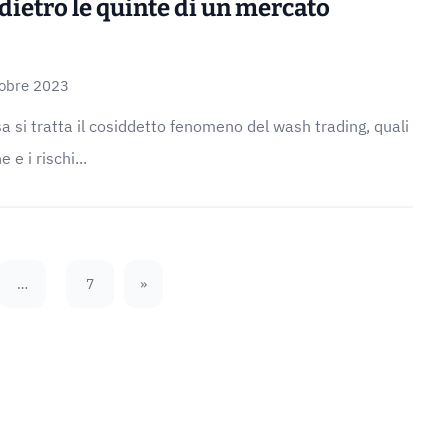
 dietro le quinte di un mercato
tobre 2023
 si tratta il cosiddetto fenomeno del wash trading, quali
 e i rischi...
…
7
»
Next Page