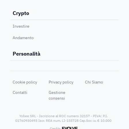
Crypto
Investire
Andamento
Personalità
Cookie policy
Privacy policy
Chi Siamo
Contatti
Gestione
consensi
Yobee SRL - Iscrizione al ROC numero 32157 - PIVA: P.I.
01760930493 Iscr. REA num. LI-155728 Cap.Soc i.v. € 10.000
®
Credits