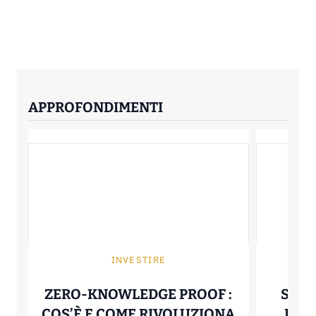
APPROFONDIMENTI
INVESTIRE
ZERO-KNOWLEDGE PROOF :
SMAR
COS’È E COME RIVOLUZIONA
FUN