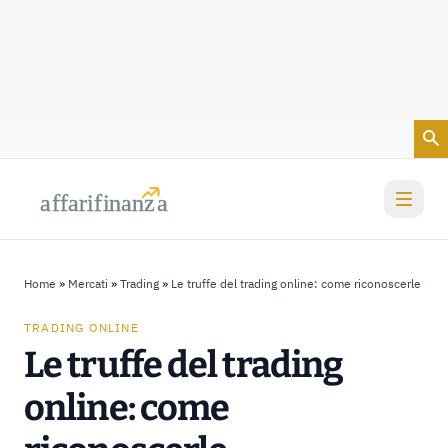
Vai al contenuto
a
a
f
f
farif
farif
i
i
nanz
nanz
a
a
Home
»
Mercati
»
Trading
»
Le truffe del trading online: come riconoscerle
TRADING ONLINE
Le truffe del trading
online: come