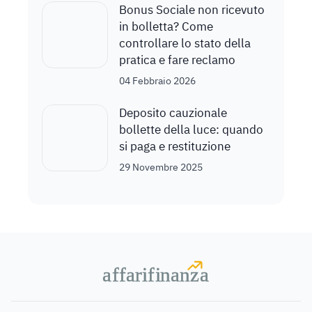
Bonus Sociale non ricevuto
in bolletta? Come
controllare lo stato della
pratica e fare reclamo
04 Febbraio 2026
Deposito cauzionale
bollette della luce: quando
si paga e restituzione
29 Novembre 2025
a
a
f
f
farif
farif
i
i
nanz
nanz
a
a