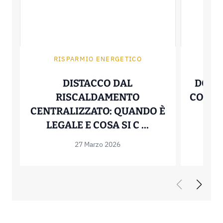
RISPARMIO ENERGETICO
P
DISTACCO DAL
DOLL
RISCALDAMENTO
COS’È 
CENTRALIZZATO: QUANDO È
DISTACCO DAL
LEGALE E COSA SI C ...
27 Marzo 2026