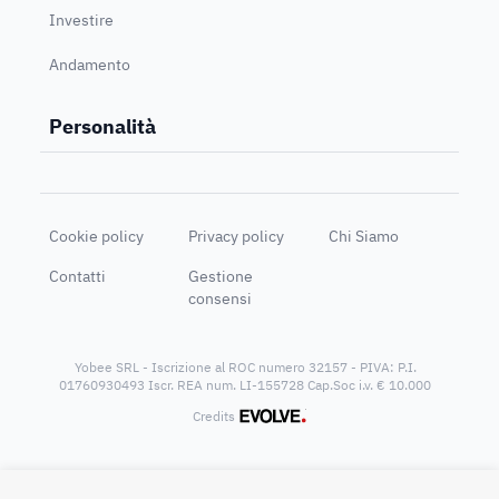
Investire
Andamento
Personalità
Cookie policy
Privacy policy
Chi Siamo
Contatti
Gestione
consensi
Yobee SRL - Iscrizione al ROC numero 32157 - PIVA: P.I.
01760930493 Iscr. REA num. LI-155728 Cap.Soc i.v. € 10.000
®
Credits