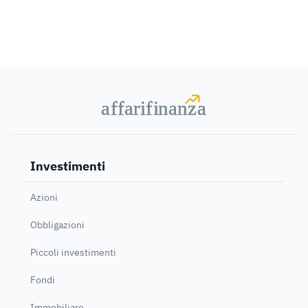
a
a
f
f
farif
farif
i
i
nanz
nanz
a
a
Investimenti
Azioni
Obbligazioni
Piccoli investimenti
Fondi
Immobiliare