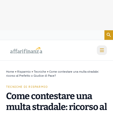
Vai al contenuto
a
a
f
f
farif
farif
i
i
nanz
nanz
a
a
Home
»
Risparmio
»
Tecniche
»
Come contestare una multa stradale:
ricorso al Prefetto o Giudice di Pace?
TECNICHE DI RISPARMIO
Come contestare una
multa stradale: ricorso al