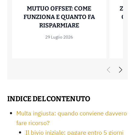
MUTUO OFFSET: COME
ZERO
FUNZIONA E QUANTO FA
COME
MUTUO OFFSET: C
RISPARMIARE
29 Luglio 2026
INDICE DEL CONTENUTO
Multa ingiusta: quando conviene davvero
fare ricorso?
Il bivio iniziale: pagare entro 5 giorni