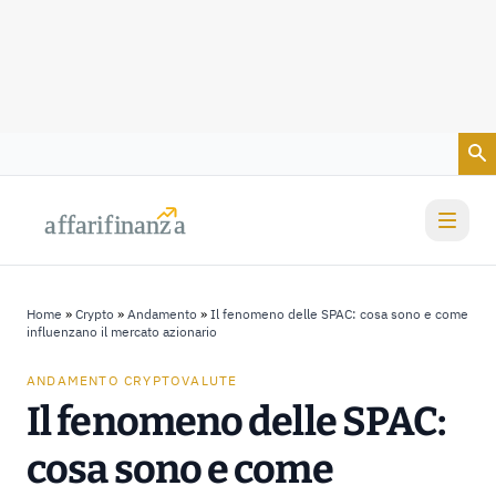
Vai al contenuto
a
a
f
f
farif
farif
i
i
nanz
nanz
a
a
Home
»
Crypto
»
Andamento
»
Il fenomeno delle SPAC: cosa sono e come
influenzano il mercato azionario
ANDAMENTO CRYPTOVALUTE
Il fenomeno delle SPAC:
cosa sono e come