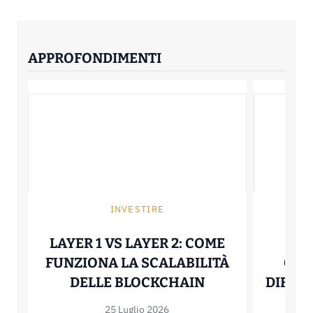
APPROFONDIMENTI
INVESTIRE
P
LAYER 1 VS LAYER 2: COME
HEL
FUNZIONA LA SCALABILITÀ
QUA
LAYER 1 VS LA
DELLE BLOCKCHAIN
DIFFER
25 Luglio 2026