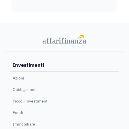
a
a
f
f
farif
farif
i
i
nanz
nanz
a
a
Investimenti
Azioni
Obbligazioni
Piccoli investimenti
Fondi
Immobiliare