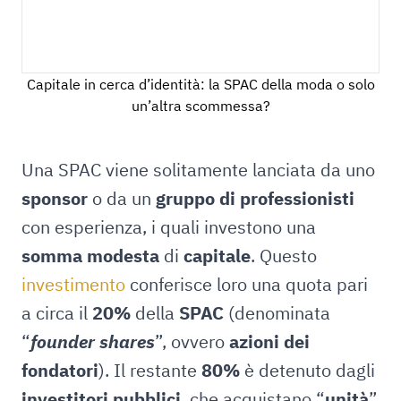
Capitale in cerca d’identità: la SPAC della moda o solo
un’altra scommessa?
Una SPAC viene solitamente lanciata da uno
sponsor
o da un
gruppo di professionisti
con esperienza, i quali investono una
somma modesta
di
capitale
. Questo
investimento
conferisce loro una quota pari
a circa il
20%
della
SPAC
(denominata
“
founder shares
”, ovvero
azioni dei
fondatori
). Il restante
80%
è detenuto dagli
investitori pubblici
, che acquistano “
unità
”