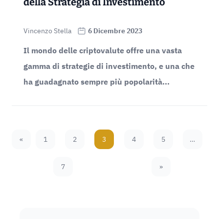
della Strategia di Investimento
Vincenzo Stella
6 Dicembre 2023
Il mondo delle criptovalute offre una vasta
gamma di strategie di investimento, e una che
ha guadagnato sempre più popolarità...
«
1
2
3
4
5
…
Previous Page
7
»
Next Page