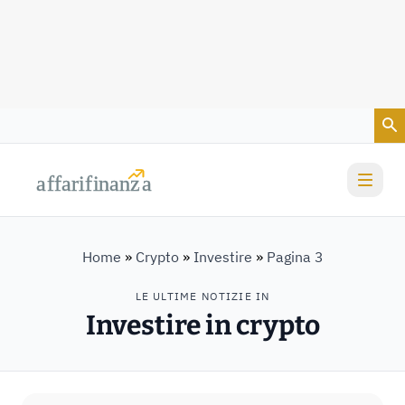
Vai al contenuto
a
a
f
f
farif
farif
i
i
nanz
nanz
a
a
Home
»
Crypto
»
Investire
»
Pagina 3
LE ULTIME NOTIZIE IN
Investire in crypto