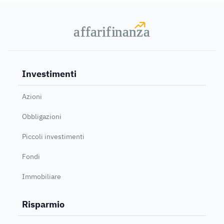
a
a
f
f
farif
farif
i
i
nanz
nanz
a
a
Investimenti
Azioni
Obbligazioni
Piccoli investimenti
Fondi
Immobiliare
Risparmio