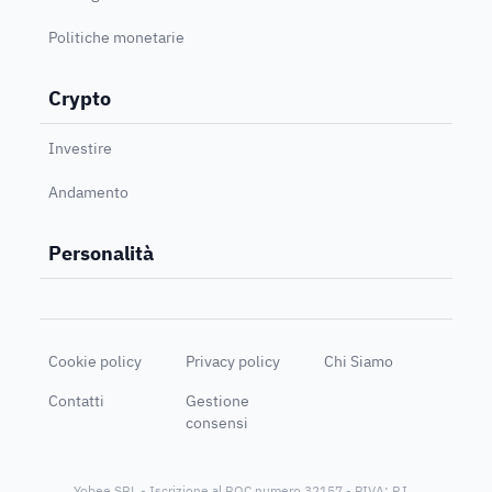
Politiche monetarie
Crypto
Investire
Andamento
Personalità
Cookie policy
Privacy policy
Chi Siamo
Contatti
Gestione
consensi
Yobee SRL - Iscrizione al ROC numero 32157 - PIVA: P.I.