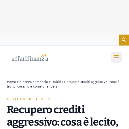
Vai al contenuto
a
a
f
f
farif
farif
i
i
nanz
nanz
a
a
Home
»
Finanza personale
»
Debiti
»
Recupero crediti aggressivo: cosa è
lecito, cosa no e come difendersi
GESTIONE DEL DEBITO
Recupero crediti
aggressivo: cosa è lecito,