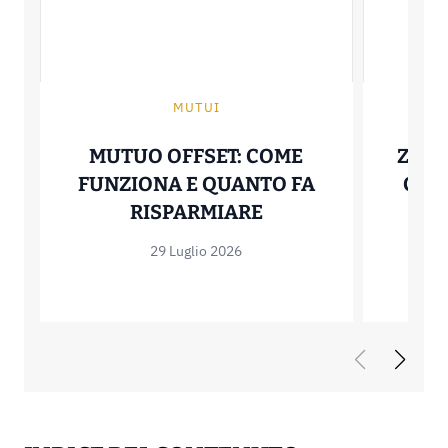
MUTUI
MUTUO OFFSET: COME
ZERO
FUNZIONA E QUANTO FA
COME
MUTUO OFFSET: C
RISPARMIARE
29 Luglio 2026