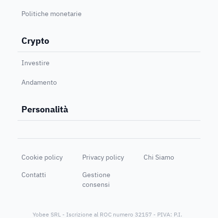
Politiche monetarie
Crypto
Investire
Andamento
Personalità
Cookie policy
Privacy policy
Chi Siamo
Contatti
Gestione
consensi
Yobee SRL - Iscrizione al ROC numero 32157 - PIVA: P.I.