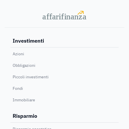
a
a
f
f
farif
farif
i
i
nanz
nanz
a
a
Investimenti
Azioni
Obbligazioni
Piccoli investimenti
Fondi
Immobiliare
Risparmio
Risparmio energetico