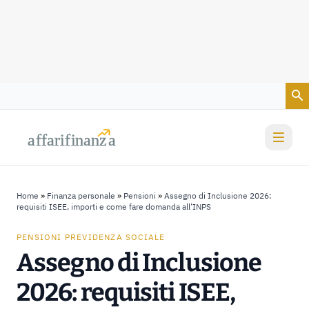
Vai al contenuto
a
a
f
f
farif
farif
i
i
nanz
nanz
a
a
Home
»
Finanza personale
»
Pensioni
»
Assegno di Inclusione 2026:
requisiti ISEE, importi e come fare domanda all’INPS
PENSIONI PREVIDENZA SOCIALE
Assegno di Inclusione
2026: requisiti ISEE,