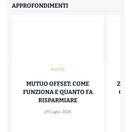
APPROFONDIMENTI
MUTUI
MUTUO OFFSET: COME
ZERO
FUNZIONA E QUANTO FA
COME
MUTUO OFFSET: C
RISPARMIARE
29 Luglio 2026