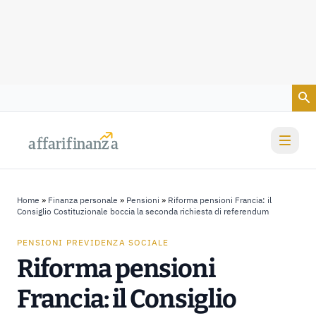
Vai al contenuto
a
a
f
f
farif
farif
i
i
nanz
nanz
a
a
Home
»
Finanza personale
»
Pensioni
»
Riforma pensioni Francia: il
Consiglio Costituzionale boccia la seconda richiesta di referendum
PENSIONI PREVIDENZA SOCIALE
Riforma pensioni
Francia: il Consiglio