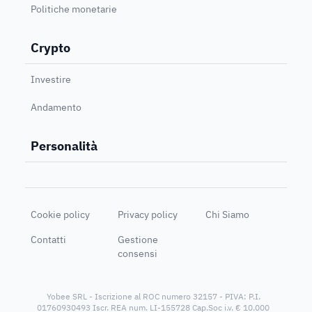
Politiche monetarie
Crypto
Investire
Andamento
Personalità
Cookie policy
Privacy policy
Chi Siamo
Contatti
Gestione
consensi
Yobee SRL - Iscrizione al ROC numero 32157 - PIVA: P.I.
01760930493 Iscr. REA num. LI-155728 Cap.Soc i.v. € 10.000