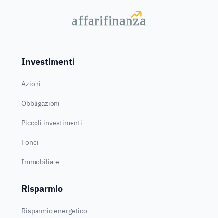
a
a
f
f
farif
farif
i
i
nanz
nanz
a
a
Investimenti
Azioni
Obbligazioni
Piccoli investimenti
Fondi
Immobiliare
Risparmio
Risparmio energetico