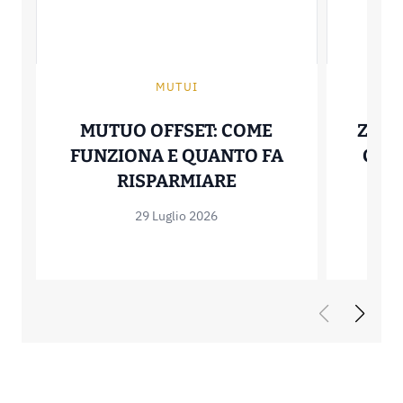
MUTUI
MUTUO OFFSET: COME
ZERO
FUNZIONA E QUANTO FA
COME
MUTUO OFFSET: C
RISPARMIARE
29 Luglio 2026