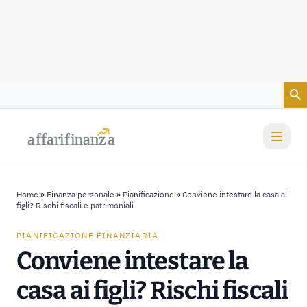
Vai al contenuto
a
a
f
f
farif
farif
i
i
nanz
nanz
a
a
Home
»
Finanza personale
»
Pianificazione
»
Conviene intestare la casa ai
figli? Rischi fiscali e patrimoniali
PIANIFICAZIONE FINANZIARIA
Conviene intestare la
casa ai figli? Rischi fiscali