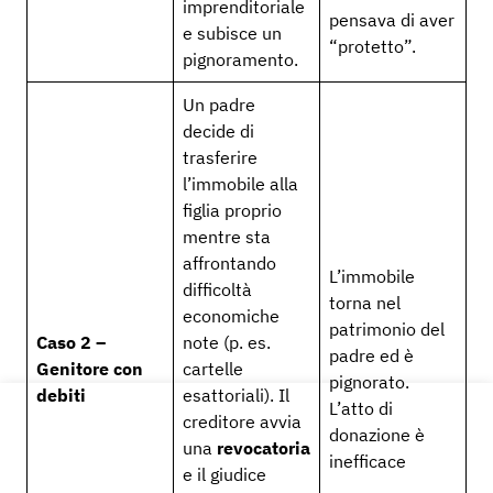
imprenditoriale
pensava di aver
e subisce un
“protetto”.
pignoramento.
Un padre
decide di
trasferire
l’immobile alla
figlia proprio
mentre sta
affrontando
L’immobile
difficoltà
torna nel
economiche
patrimonio del
Caso 2 –
note (p. es.
padre ed è
Genitore con
cartelle
pignorato.
debiti
esattoriali). Il
L’atto di
creditore avvia
donazione è
una
revocatoria
inefficace
e il giudice