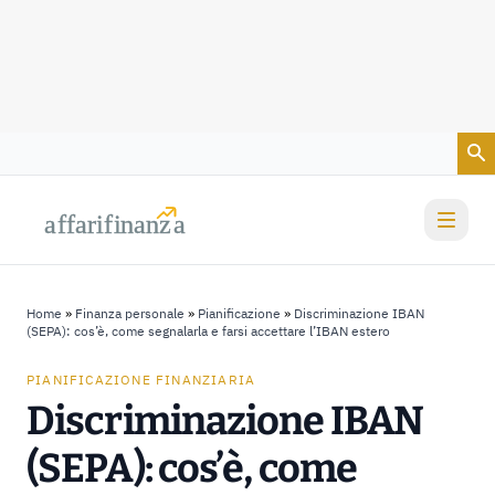
Vai al contenuto
a
a
f
f
farif
farif
i
i
nanz
nanz
a
a
Home
»
Finanza personale
»
Pianificazione
»
Discriminazione IBAN
(SEPA): cos’è, come segnalarla e farsi accettare l’IBAN estero
PIANIFICAZIONE FINANZIARIA
Discriminazione IBAN
(SEPA): cos’è, come