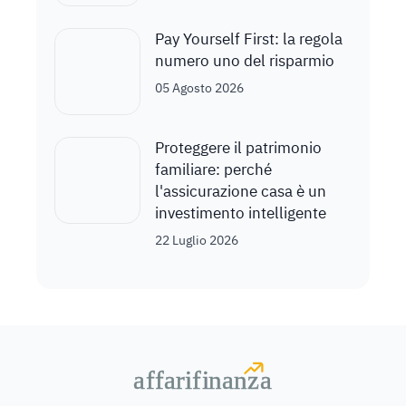
Pay Yourself First: la regola
numero uno del risparmio
05 Agosto 2026
Proteggere il patrimonio
familiare: perché
l'assicurazione casa è un
investimento intelligente
22 Luglio 2026
a
a
f
f
farif
farif
i
i
nanz
nanz
a
a