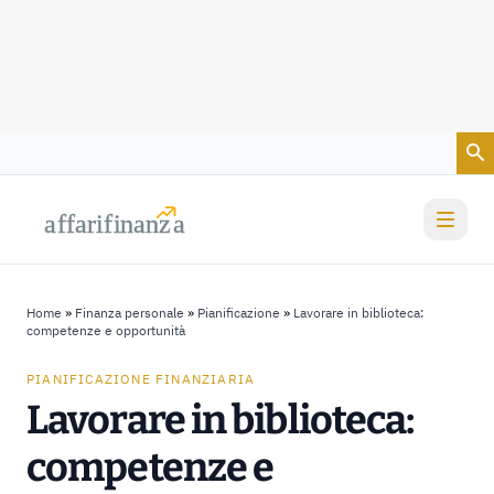
Vai al contenuto
a
a
f
f
farif
farif
i
i
nanz
nanz
a
a
Home
»
Finanza personale
»
Pianificazione
»
Lavorare in biblioteca:
competenze e opportunità
PIANIFICAZIONE FINANZIARIA
Lavorare in biblioteca:
competenze e