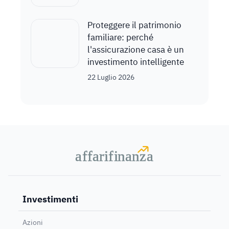
Proteggere il patrimonio
familiare: perché
l'assicurazione casa è un
investimento intelligente
22 Luglio 2026
a
a
f
f
farif
farif
i
i
nanz
nanz
a
a
Investimenti
Azioni