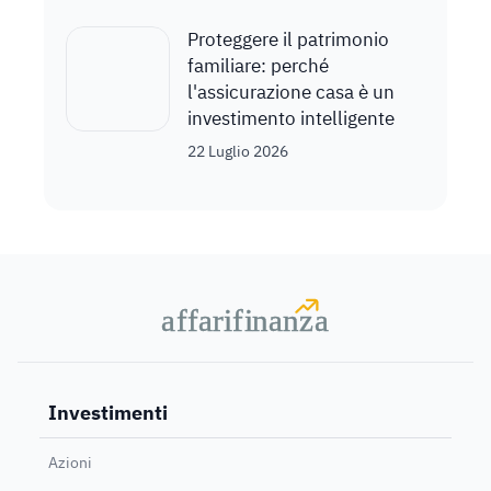
Proteggere il patrimonio
familiare: perché
l'assicurazione casa è un
investimento intelligente
22 Luglio 2026
a
a
f
f
farif
farif
i
i
nanz
nanz
a
a
Investimenti
Azioni