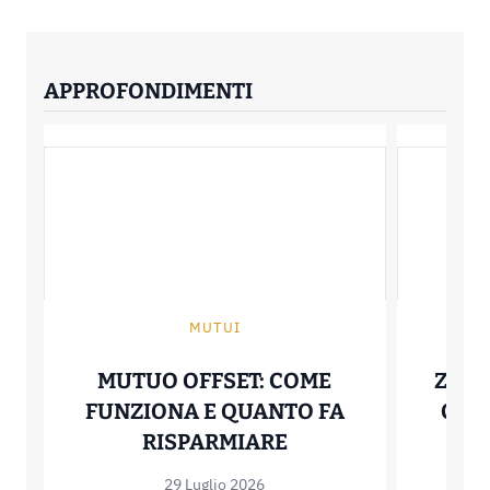
APPROFONDIMENTI
MUTUI
MUTUO OFFSET: COME
ZERO
FUNZIONA E QUANTO FA
COME
MUTUO OFFSET: C
RISPARMIARE
29 Luglio 2026