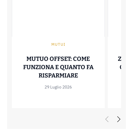
MUTUI
MUTUO OFFSET: COME
ZERO
FUNZIONA E QUANTO FA
COME
MUTUO OFFSET: C
RISPARMIARE
29 Luglio 2026