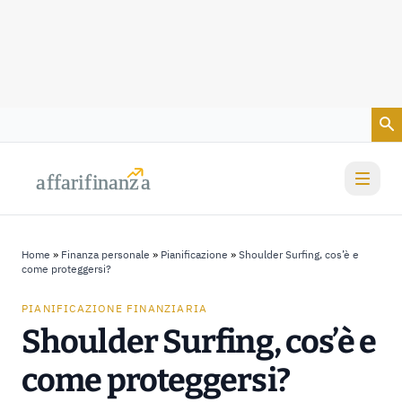
Vai al contenuto
a
a
f
f
farif
farif
i
i
nanz
nanz
a
a
Home
»
Finanza personale
»
Pianificazione
»
Shoulder Surfing, cos’è e
come proteggersi?
PIANIFICAZIONE FINANZIARIA
Shoulder Surfing, cos’è e
come proteggersi?