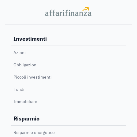
a
a
f
f
farif
farif
i
i
nanz
nanz
a
a
Investimenti
Azioni
Obbligazioni
Piccoli investimenti
Fondi
Immobiliare
Risparmio
Risparmio energetico