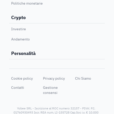
Politiche monetarie
Crypto
Investire
Andamento
Personalità
Cookie policy
Privacy policy
Chi Siamo
Contatti
Gestione
consensi
Yobee SRL - Iscrizione al ROC numero 32157 - PIVA: P.I.
01760930493 Iscr. REA num. LI-155728 Cap.Soc i.v. € 10.000