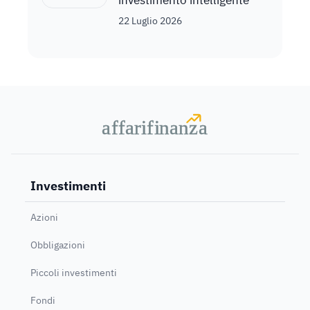
investimento intelligente
22 Luglio 2026
a
a
f
f
farif
farif
i
i
nanz
nanz
a
a
Investimenti
Azioni
Obbligazioni
Piccoli investimenti
Fondi