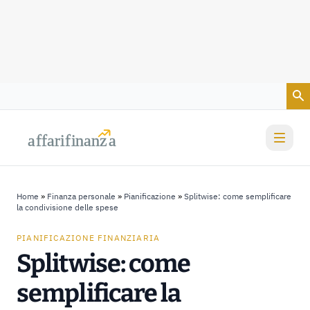
Vai al contenuto
a
a
f
f
farif
farif
i
i
nanz
nanz
a
a
Home
»
Finanza personale
»
Pianificazione
»
Splitwise: come semplificare
la condivisione delle spese
PIANIFICAZIONE FINANZIARIA
Splitwise: come
semplificare la