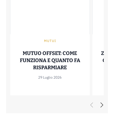
MUTUI
MUTUO OFFSET: COME
ZERO
FUNZIONA E QUANTO FA
COME
MUTUO OFFSET: C
RISPARMIARE
29 Luglio 2026