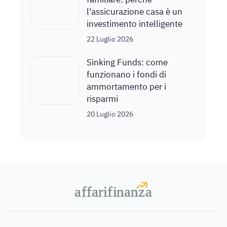
l'assicurazione casa è un
investimento intelligente
22 Luglio 2026
Sinking Funds: come
funzionano i fondi di
ammortamento per i
risparmi
20 Luglio 2026
a
a
f
f
farif
farif
i
i
nanz
nanz
a
a