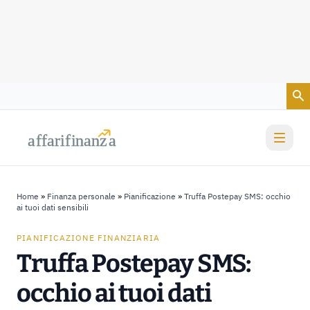
Vai al contenuto
a
a
f
f
farif
farif
i
i
nanz
nanz
a
a
Home
»
Finanza personale
»
Pianificazione
»
Truffa Postepay SMS: occhio
ai tuoi dati sensibili
PIANIFICAZIONE FINANZIARIA
Truffa Postepay SMS:
occhio ai tuoi dati