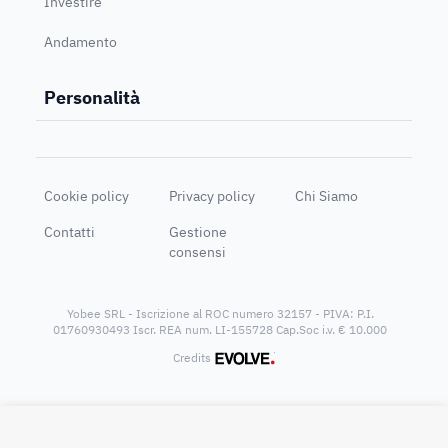
Investire
Andamento
Personalità
Cookie policy
Privacy policy
Chi Siamo
Contatti
Gestione
consensi
Yobee SRL - Iscrizione al ROC numero 32157 - PIVA: P.I.
01760930493 Iscr. REA num. LI-155728 Cap.Soc i.v. € 10.000
®
Credits