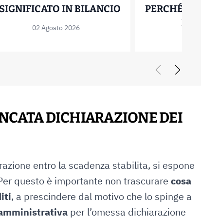
L: EROGAZIONE A TRANCHE E CALCOLO
CALCOLO EBITDA: F
 SIGNIFICATO IN BILANCIO
PERCHÉ DECIDE
DEL M
02 Agosto 2026
28 Luglio
ANCATA DICHIARAZIONE DEI
zione entro la scadenza stabilita, si espone
 Per questo è importante non trascurare
cosa
iti
, a prescindere dal motivo che lo spinge a
amministrativa
per l’omessa dichiarazione