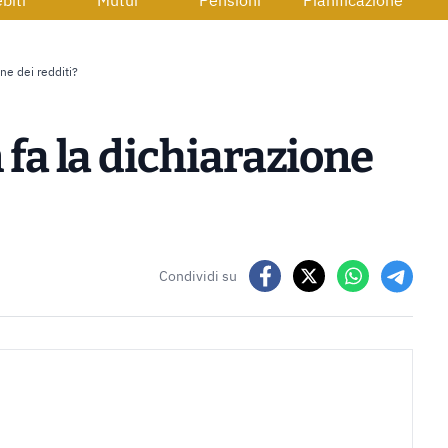
biti
Mutui
Pensioni
Pianificazione
one dei redditi?
 fa la dichiarazione
Condividi su